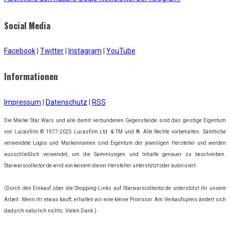
Social Media
Facebook
|
Twitter
|
Instagram
|
YouTube
Informationen
Impressum
|
Datenschutz
|
RSS
Die Marke Star Wars und alle damit verbundenen Gegenstände sind das geistige Eigentum
von Lucasfilm.© 1977-2025 Lucasfilm Ltd. & TM und ®. Alle Rechte vorbehalten. Sämtliche
verwendete Logos und Markennamen sind Eigentum der jeweiligen Hersteller und werden
ausschließlich verwendet, um die Sammlungen und Inhalte genauer zu beschreiben.
Starwarscollector.de wird von keinem dieser Hersteller unterstützt oder autorisiert.
(Durch den Einkauf über die Shopping-Links auf Starwarscollector.de unterstützt ihr unsere
Arbeit. Wenn ihr etwas kauft, erhalten wir eine kleine Provision. Am Verkaufspreis ändert sich
dadurch natürlich nichts. Vielen Dank.)