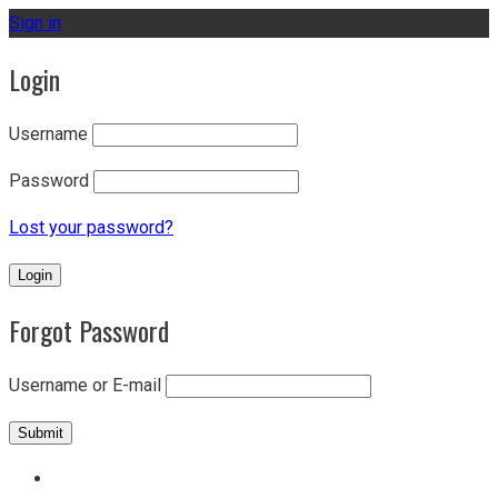
Sign in
Login
Username
Password
Lost your password?
Forgot Password
Username or E-mail