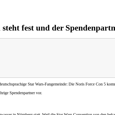
steht fest und der Spendenpartner
e deutschsprachige Star Wars-Fangemeinde: Die Noris Force Con 5 kom
jährige Spendenpartner vor.
wasser in Nürnberg statt. Weil die Star Wars Convention von den beka