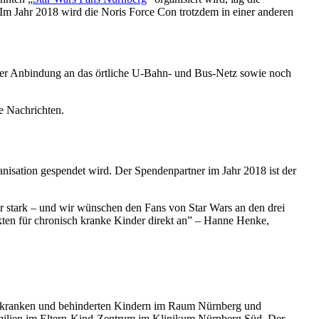
Im Jahr 2018 wird die Noris Force Con trotzdem in einer anderen
er Anbindung an das örtliche U-Bahn- und Bus-Netz sowie noch
e Nachrichten.
nisation gespendet wird. Der Spendenpartner im Jahr 2018 ist der
r stark – und wir wünschen den Fans von Star Wars an den drei
kten für chronisch kranke Kinder direkt an” – Hanne Henke,
sch kranken und behinderten Kindern im Raum Nürnberg und
Familien im Eltern-Kind-Zentrum im Klinikum Nürnberg Süd. Der