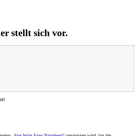
 stellt sich vor.
mt!
nnten „
Star Wars Fans Nürnberg
“ organisiert wird, lag die