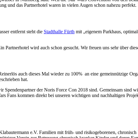
ng und das Partnerhotel waren in vielen Augen schon nahezu perfekt. 
er entfernt steht die
Stadthalle Fürth
mit „eigenem Parkhaus, optimal
in Partnerhotel wird auch schon gesucht. Wir freuen uns sehr über dies
 Reinerlös auch dieses Mal wieder zu 100% an eine gemeinnützige Orga
schrieben hat.
wir Spendenpartner der Noris Force Con 2018 sind. Gemeinsam sind wi
Wars Fans kommen direkt bei unseren wichtigen und nachhaltigen Proje
ein Klabautermann e.V. Familien mit früh- und risikogeborenen, chroni
innütziger Verein zur Betreuung chronisch kranker Kinder und deren 