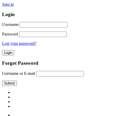
Sign in
Login
Username
Password
Lost your password?
Forgot Password
Username or E-mail