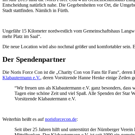
Entscheidung natürlich nahe. Die Gegebenheiten vor Ort, die Umgebu
Stadt stattfinden. Nämlich in Fürth.
Ungefähr 15 Kilometer nordwestlich vom Gemeinschaftshaus Langwass
mehr Platz im Saal“.
Die neue Location wird also nochmal größer und komfortabler sein. E
Der Spendenpartner
Die Noris Force Con ist die „Charity Con von Fans für Fans“, deren
Klabautermann e.V.
, deren Vorsitzende Hanne Henke einige Zeilen ge
“Wir freuen uns als Klabautermann e.V. ganz besonders, dass 
Tagen eine schöne Zeit und viel Spaß. Alle Spenden der Star 
Vorsitzende Klabautermann e.V.
Weiterhin heißt es auf
norisforcecon.de
:
Seit über 25 Jahren hilft und unterstützt der Nürnberger Ver
Mittelfranken. Der Klabautermann e.V. ist seit 1990 ein geme