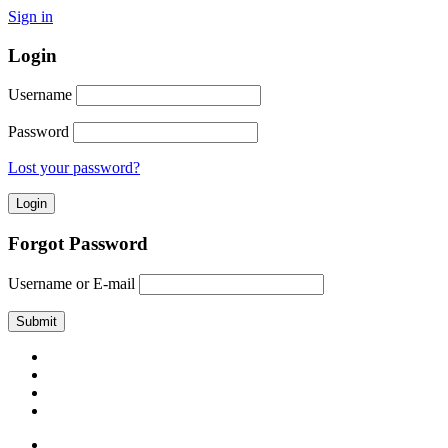
Sign in
Login
Username
Password
Lost your password?
Forgot Password
Username or E-mail