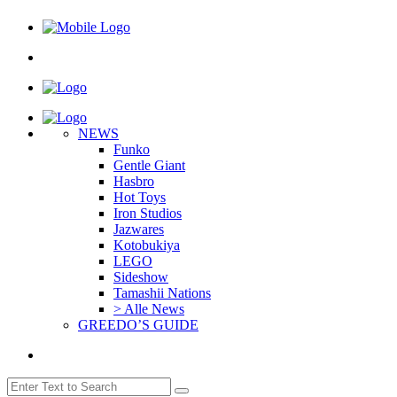
NEWS
Funko
Gentle Giant
Hasbro
Hot Toys
Iron Studios
Jazwares
Kotobukiya
LEGO
Sideshow
Tamashii Nations
> Alle News
GREEDO’S GUIDE