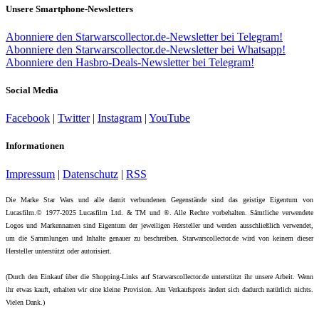
Unsere Smartphone-Newsletters
Abonniere den Starwarscollector.de-Newsletter bei Telegram!
Abonniere den Starwarscollector.de-Newsletter bei Whatsapp!
Abonniere den Hasbro-Deals-Newsletter bei Telegram!
Social Media
Facebook
|
Twitter
|
Instagram
|
YouTube
Informationen
Impressum
|
Datenschutz
|
RSS
Die Marke Star Wars und alle damit verbundenen Gegenstände sind das geistige Eigentum von
Lucasfilm.© 1977-2025 Lucasfilm Ltd. & TM und ®. Alle Rechte vorbehalten. Sämtliche verwendete
Logos und Markennamen sind Eigentum der jeweiligen Hersteller und werden ausschließlich verwendet,
um die Sammlungen und Inhalte genauer zu beschreiben. Starwarscollector.de wird von keinem dieser
Hersteller unterstützt oder autorisiert.
(Durch den Einkauf über die Shopping-Links auf Starwarscollector.de unterstützt ihr unsere Arbeit. Wenn
ihr etwas kauft, erhalten wir eine kleine Provision. Am Verkaufspreis ändert sich dadurch natürlich nichts.
Vielen Dank.)