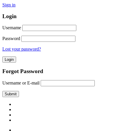
Sign in
Login
Username
Password
Lost your password?
Forgot Password
Username or E-mail