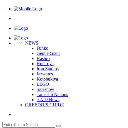
NEWS
Funko
Gentle Giant
Hasbro
Hot Toys
Iron Studios
Jazwares
Kotobukiya
LEGO
Sideshow
Tamashii Nations
> Alle News
GREEDO’S GUIDE