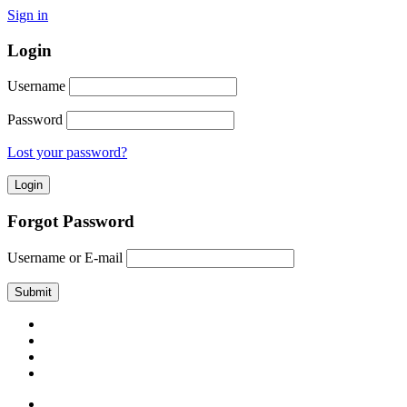
Sign in
Login
Username
Password
Lost your password?
Forgot Password
Username or E-mail