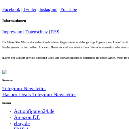
Facebook
|
Twitter
|
Instagram
|
YouTube
Informationen
Impressum
|
Datenschutz
|
RSS
Die Marke Star Wars und alle damit verbundenen Gegenstände sind das geistige Eigentum von Lucasfilm.©
Inhalte genauer zu beschreiben. Starwarscollector.de wird von keinem dieser Hersteller unterstützt oder autorisi
(Durch den Einkauf über die Shopping-Links auf Starwarscollector.de unterstützt ihr unsere Arbeit. Wenn ihr e
Newsletter
Telegram-Newsletter
Hasbro-Deals Telegram-Newsletter
Shopping
Actionfiguren24.de
Amazon DE
ebay.de