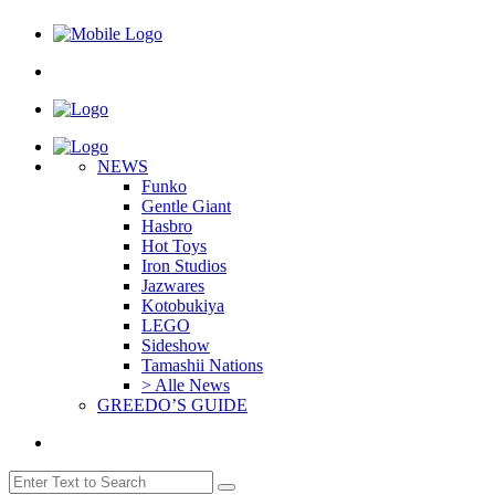
NEWS
Funko
Gentle Giant
Hasbro
Hot Toys
Iron Studios
Jazwares
Kotobukiya
LEGO
Sideshow
Tamashii Nations
> Alle News
GREEDO’S GUIDE