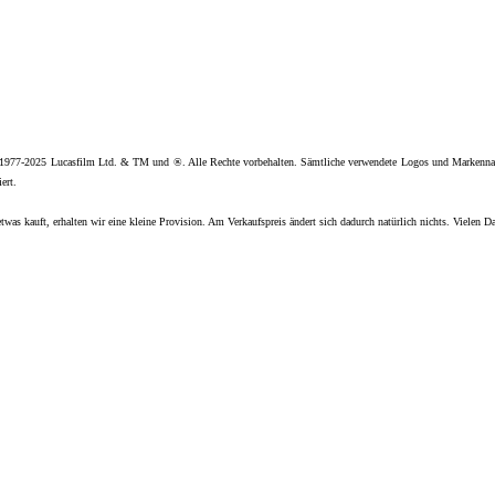
 1977-2025 Lucasfilm Ltd. & TM und ®. Alle Rechte vorbehalten. Sämtliche verwendete Logos und Markenna
ert.
twas kauft, erhalten wir eine kleine Provision. Am Verkaufspreis ändert sich dadurch natürlich nichts. Vielen D