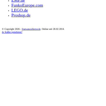
EMP.de
FunkoEurope.com
LEGO.de
Proshop.de
© Copyright
2026 -
Starwarscollector.de
. Online seit 28.02.2014.
☕ Kaffee spendieren?