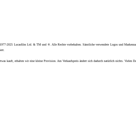
 1977-2025 Lucasfilm Ltd. & TM und ®. Alle Rechte vorbehalten. Sämtliche verwendete Logos und Markenna
ert.
twas kauft, erhalten wir eine kleine Provision. Am Verkaufspreis ändert sich dadurch natürlich nichts. Vielen D