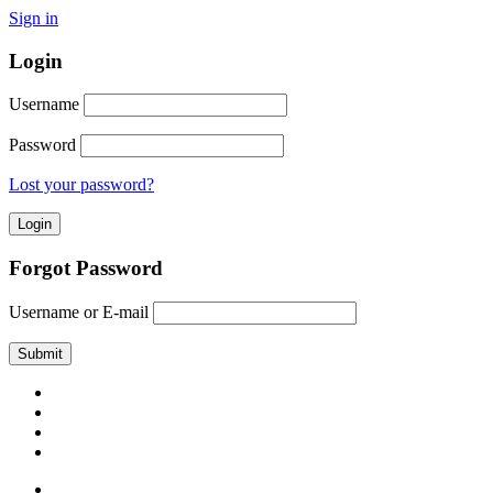
Sign in
Login
Username
Password
Lost your password?
Forgot Password
Username or E-mail