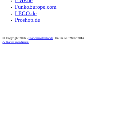
EMP.de
FunkoEurope.com
LEGO.de
Proshop.de
© Copyright
2026 -
Starwarscollector.de
. Online seit 28.02.2014.
☕ Kaffee spendieren?