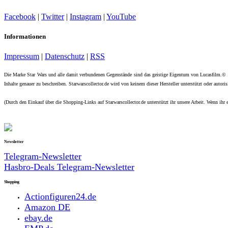
Facebook
|
Twitter
|
Instagram
|
YouTube
Informationen
Impressum
|
Datenschutz
|
RSS
Die Marke Star Wars und alle damit verbundenen Gegenstände sind das geistige Eigentum von Lucasfilm.©
Inhalte genauer zu beschreiben. Starwarscollector.de wird von keinem dieser Hersteller unterstützt oder autorisi
(Durch den Einkauf über die Shopping-Links auf Starwarscollector.de unterstützt ihr unsere Arbeit. Wenn ihr e
Newsletter
Telegram-Newsletter
Hasbro-Deals Telegram-Newsletter
Shopping
Actionfiguren24.de
Amazon DE
ebay.de