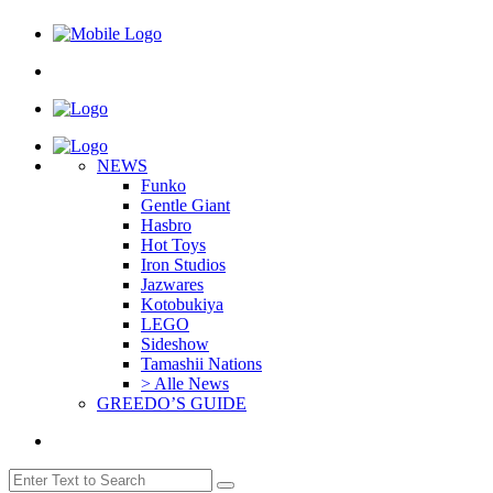
NEWS
Funko
Gentle Giant
Hasbro
Hot Toys
Iron Studios
Jazwares
Kotobukiya
LEGO
Sideshow
Tamashii Nations
> Alle News
GREEDO’S GUIDE