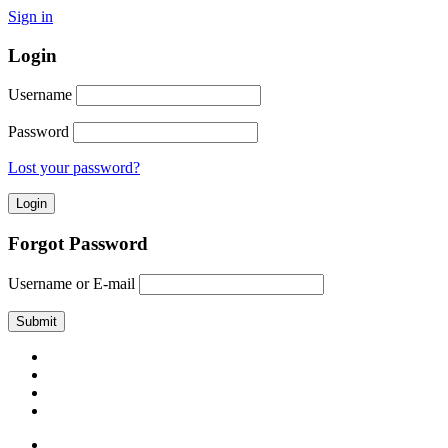
Sign in
Login
Username
Password
Lost your password?
Forgot Password
Username or E-mail