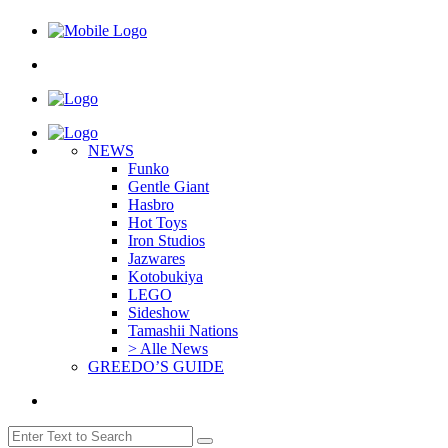
NEWS
Funko
Gentle Giant
Hasbro
Hot Toys
Iron Studios
Jazwares
Kotobukiya
LEGO
Sideshow
Tamashii Nations
> Alle News
GREEDO’S GUIDE