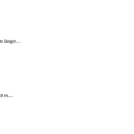
its länger…
ibt es…