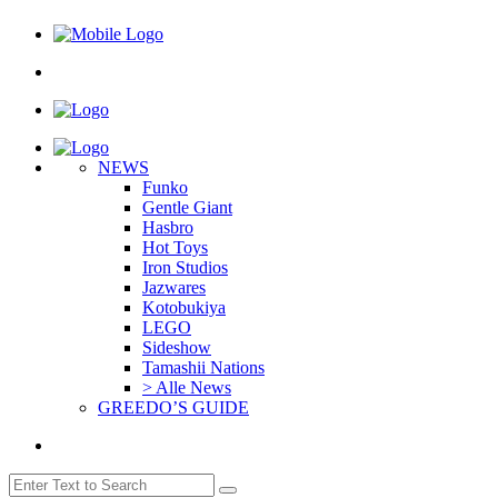
NEWS
Funko
Gentle Giant
Hasbro
Hot Toys
Iron Studios
Jazwares
Kotobukiya
LEGO
Sideshow
Tamashii Nations
> Alle News
GREEDO’S GUIDE