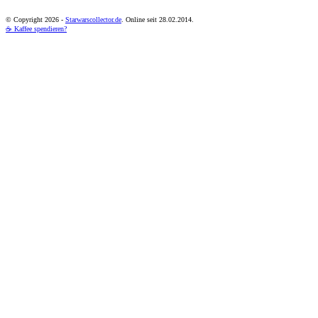
© Copyright
2026 -
Starwarscollector.de
. Online seit 28.02.2014.
☕ Kaffee spendieren?