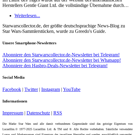
Herstellers Gentle Giant Ltd. die vollständige Übernahme durch…
Weiterlesen...
Starwarscollector.de, der größte deutschsprachige News-Blog zu
Star Wars-Sammlerstücken, wurde zu Greedo's Guide.
Unsere Smartphone-Newsletters
Abonniere den Starwarscollector.de-Newsletter bei Telegram!
Abonniere den Starwarscollector.de-Newsletter bei Whatsapp!
Abonniere den Hasbro-Deals-Newsletter bei Telegram!
Social Media
Facebook
|
Twitter
|
Instagram
|
YouTube
Informationen
Impressum
|
Datenschutz
|
RSS
Die Marke Star Wars und alle damit verbundenen Gegenstände sind das geistige Eigentum von
Lucasfilm.© 1977-2025 Lucasfilm Ltd. & TM und ®. Alle Rechte vorbehalten. Sämtliche verwendete
Logos und Markennamen sind Eigentum der jeweiligen Hersteller und werden ausschließlich verwendet,