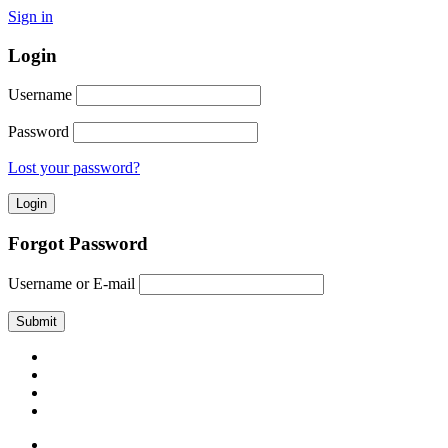
Sign in
Login
Username
Password
Lost your password?
Forgot Password
Username or E-mail