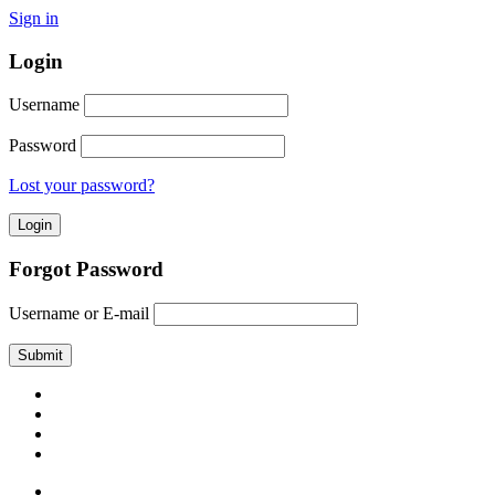
Sign in
Login
Username
Password
Lost your password?
Forgot Password
Username or E-mail