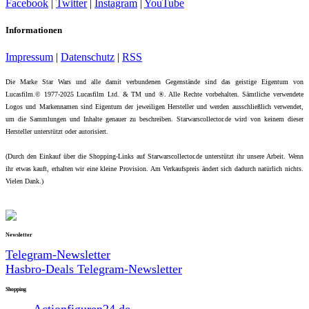
Facebook
|
Twitter
|
Instagram
|
YouTube
Informationen
Impressum
|
Datenschutz
|
RSS
Die Marke Star Wars und alle damit verbundenen Gegenstände sind das geistige Eigentum von
Lucasfilm.© 1977-2025 Lucasfilm Ltd. & TM und ®. Alle Rechte vorbehalten. Sämtliche verwendete
Logos und Markennamen sind Eigentum der jeweiligen Hersteller und werden ausschließlich verwendet,
um die Sammlungen und Inhalte genauer zu beschreiben. Starwarscollector.de wird von keinem dieser
Hersteller unterstützt oder autorisiert.
(Durch den Einkauf über die Shopping-Links auf Starwarscollector.de unterstützt ihr unsere Arbeit. Wenn
ihr etwas kauft, erhalten wir eine kleine Provision. Am Verkaufspreis ändert sich dadurch natürlich nichts.
Vielen Dank.)
Newsletter
Telegram-Newsletter
Hasbro-Deals Telegram-Newsletter
Shopping
Actionfiguren24.de