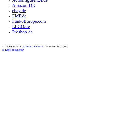
Amazon DE
ebay.de
EMP.de
FunkoEurope.com
LEGO.de
Proshop.de
© Copyright
2026 -
Starwarscollector.de
. Online seit 28.02.2014.
☕ Kaffee spendieren?