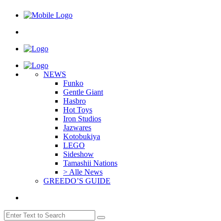
NEWS
Funko
Gentle Giant
Hasbro
Hot Toys
Iron Studios
Jazwares
Kotobukiya
LEGO
Sideshow
Tamashii Nations
> Alle News
GREEDO’S GUIDE