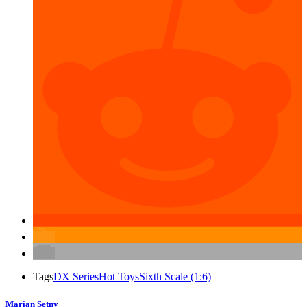
Tags
DX Series
Hot Toys
Sixth Scale (1:6)
Marian Setny