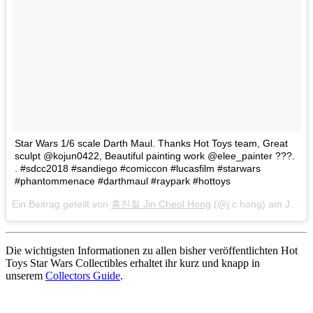
Star Wars 1/6 scale Darth Maul. Thanks Hot Toys team, Great
sculpt @kojun0422, Beautiful painting work @elee_painter ???.
. #sdcc2018 #sandiego #comiccon #lucasfilm #starwars
#phantommenace #darthmaul #raypark #hottoys
Ein Beitrag geteilt von
홍진철 Jin Cheol Hong
(@j.c.hong) am
Jul 20, 2018 um 12:37 PDT
Die wichtigsten Informationen zu allen bisher veröffentlichten Hot
Toys Star Wars Collectibles erhaltet ihr kurz und knapp in
unserem
Collectors Guide
.