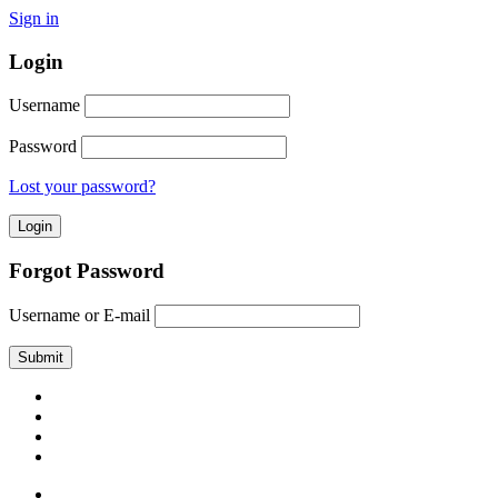
Sign in
Login
Username
Password
Lost your password?
Forgot Password
Username or E-mail