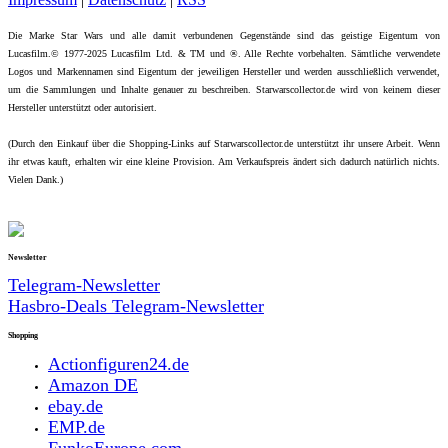
Die Marke Star Wars und alle damit verbundenen Gegenstände sind das geistige Eigentum von
Lucasfilm.© 1977-2025 Lucasfilm Ltd. & TM und ®. Alle Rechte vorbehalten. Sämtliche verwendete
Logos und Markennamen sind Eigentum der jeweiligen Hersteller und werden ausschließlich verwendet,
um die Sammlungen und Inhalte genauer zu beschreiben. Starwarscollector.de wird von keinem dieser
Hersteller unterstützt oder autorisiert.
(Durch den Einkauf über die Shopping-Links auf Starwarscollector.de unterstützt ihr unsere Arbeit. Wenn
ihr etwas kauft, erhalten wir eine kleine Provision. Am Verkaufspreis ändert sich dadurch natürlich nichts.
Vielen Dank.)
Newsletter
Telegram-Newsletter
Hasbro-Deals Telegram-Newsletter
Shopping
Actionfiguren24.de
Amazon DE
ebay.de
EMP.de