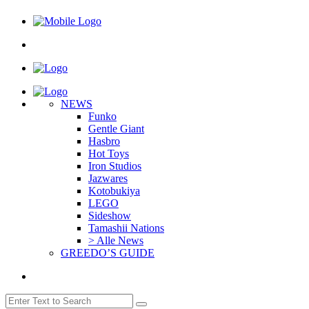
NEWS
Funko
Gentle Giant
Hasbro
Hot Toys
Iron Studios
Jazwares
Kotobukiya
LEGO
Sideshow
Tamashii Nations
> Alle News
GREEDO’S GUIDE