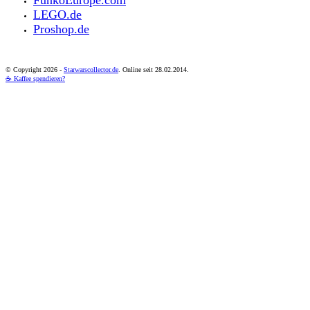
FunkoEurope.com
LEGO.de
Proshop.de
© Copyright
2026 -
Starwarscollector.de
. Online seit 28.02.2014.
☕ Kaffee spendieren?