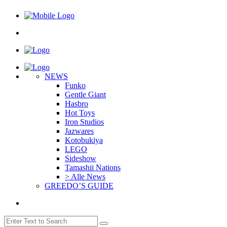
NEWS
Funko
Gentle Giant
Hasbro
Hot Toys
Iron Studios
Jazwares
Kotobukiya
LEGO
Sideshow
Tamashii Nations
> Alle News
GREEDO’S GUIDE