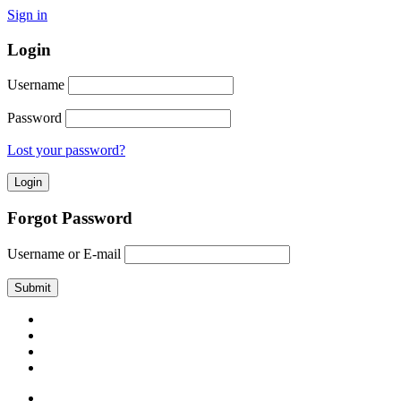
Sign in
Login
Username
Password
Lost your password?
Forgot Password
Username or E-mail