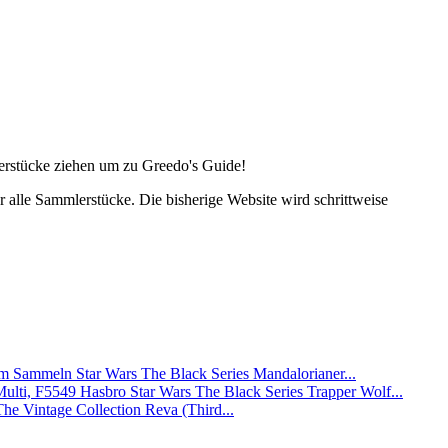
lerstücke ziehen um zu Greedo's Guide!
alle Sammlerstücke. Die bisherige Website wird schrittweise
Star Wars The Black Series Mandalorianer...
Hasbro Star Wars The Black Series Trapper Wolf...
The Vintage Collection Reva (Third...