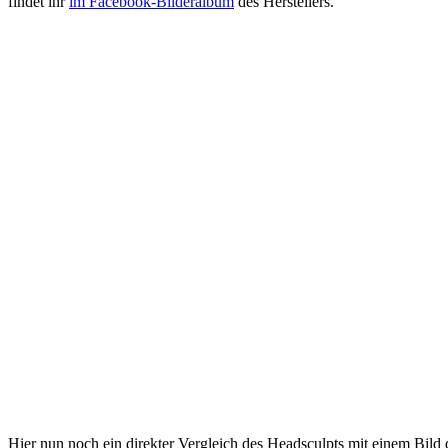
findet ihr
im Facebook-Bilderalbum
des Herstellers.
Hier nun noch ein direkter Vergleich des Headsculpts mit einem Bild 