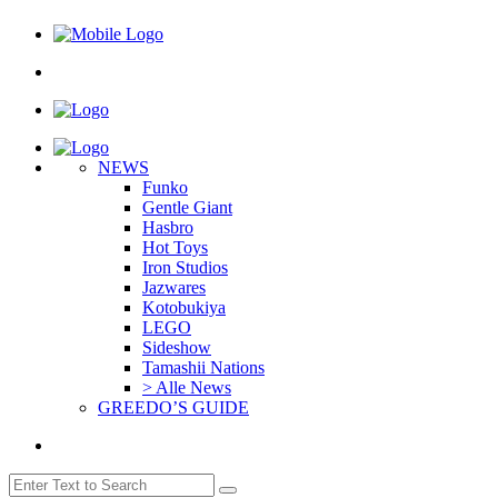
NEWS
Funko
Gentle Giant
Hasbro
Hot Toys
Iron Studios
Jazwares
Kotobukiya
LEGO
Sideshow
Tamashii Nations
> Alle News
GREEDO’S GUIDE