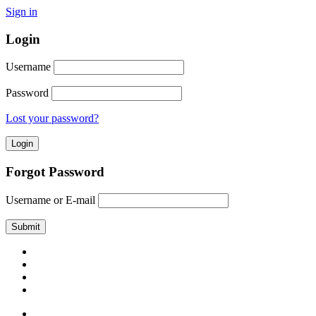
Sign in
Login
Username
Password
Lost your password?
Forgot Password
Username or E-mail