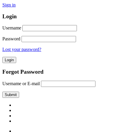
Sign in
Login
Username
Password
Lost your password?
Forgot Password
Username or E-mail