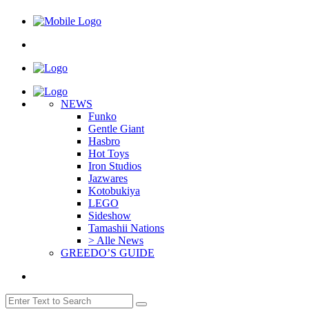
NEWS
Funko
Gentle Giant
Hasbro
Hot Toys
Iron Studios
Jazwares
Kotobukiya
LEGO
Sideshow
Tamashii Nations
> Alle News
GREEDO’S GUIDE