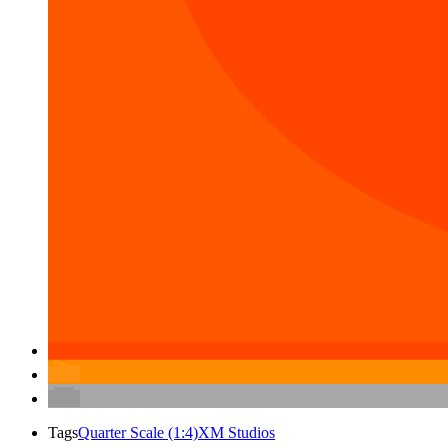
Tags
Quarter Scale (1:4)
XM Studios