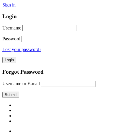
Sign in
Login
Username
Password
Lost your password?
Forgot Password
Username or E-mail