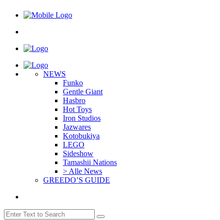
NEWS
Funko
Gentle Giant
Hasbro
Hot Toys
Iron Studios
Jazwares
Kotobukiya
LEGO
Sideshow
Tamashii Nations
> Alle News
GREEDO’S GUIDE