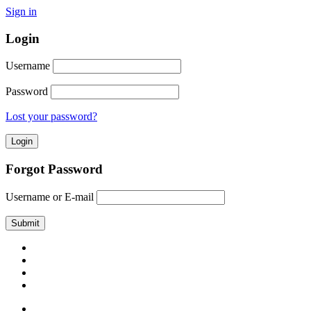
Sign in
Login
Username
Password
Lost your password?
Forgot Password
Username or E-mail