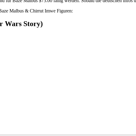
 für Baze Malbus $73.00 fällig werden. Sobald die deutschen Infos da 
 Baze Malbus & Chirrut Imwe Figuren:
r Wars Story)