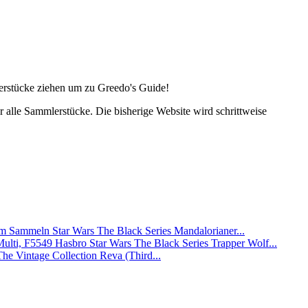
lerstücke ziehen um zu Greedo's Guide!
alle Sammlerstücke. Die bisherige Website wird schrittweise
Star Wars The Black Series Mandalorianer...
Hasbro Star Wars The Black Series Trapper Wolf...
The Vintage Collection Reva (Third...