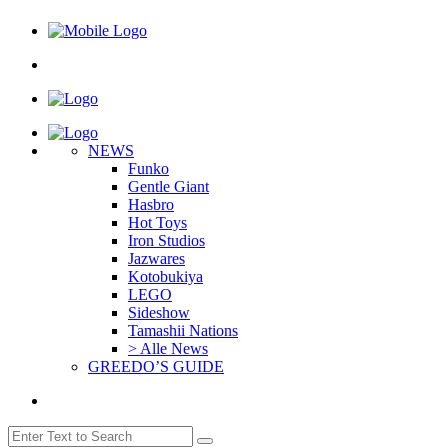
NEWS
Funko
Gentle Giant
Hasbro
Hot Toys
Iron Studios
Jazwares
Kotobukiya
LEGO
Sideshow
Tamashii Nations
> Alle News
GREEDO’S GUIDE