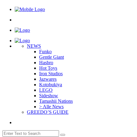
NEWS
Funko
Gentle Giant
Hasbro
Hot Toys
Iron Studios
Jazwares
Kotobukiya
LEGO
Sideshow
Tamashii Nations
> Alle News
GREEDO’S GUIDE