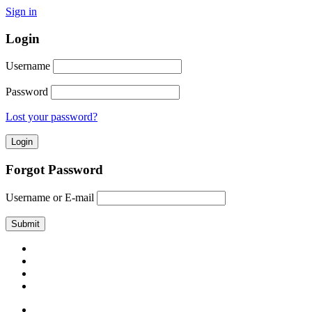
Sign in
Login
Username
Password
Lost your password?
Forgot Password
Username or E-mail