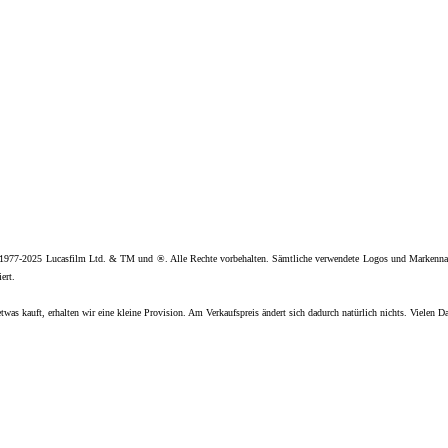
 1977-2025 Lucasfilm Ltd. & TM und ®. Alle Rechte vorbehalten. Sämtliche verwendete Logos und Markenna
ert.
twas kauft, erhalten wir eine kleine Provision. Am Verkaufspreis ändert sich dadurch natürlich nichts. Vielen D