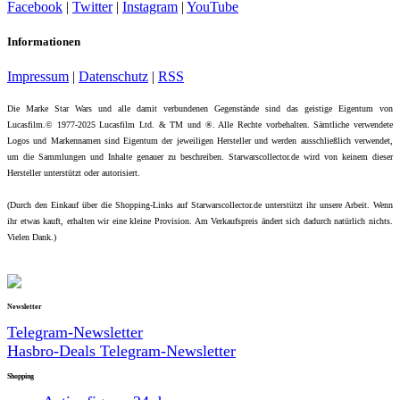
Facebook
|
Twitter
|
Instagram
|
YouTube
Informationen
Impressum
|
Datenschutz
|
RSS
Die Marke Star Wars und alle damit verbundenen Gegenstände sind das geistige Eigentum von
Lucasfilm.© 1977-2025 Lucasfilm Ltd. & TM und ®. Alle Rechte vorbehalten. Sämtliche verwendete
Logos und Markennamen sind Eigentum der jeweiligen Hersteller und werden ausschließlich verwendet,
um die Sammlungen und Inhalte genauer zu beschreiben. Starwarscollector.de wird von keinem dieser
Hersteller unterstützt oder autorisiert.
(Durch den Einkauf über die Shopping-Links auf Starwarscollector.de unterstützt ihr unsere Arbeit. Wenn
ihr etwas kauft, erhalten wir eine kleine Provision. Am Verkaufspreis ändert sich dadurch natürlich nichts.
Vielen Dank.)
Newsletter
Telegram-Newsletter
Hasbro-Deals Telegram-Newsletter
Shopping