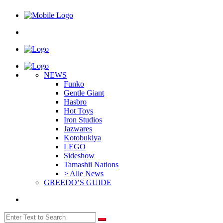
NEWS
Funko
Gentle Giant
Hasbro
Hot Toys
Iron Studios
Jazwares
Kotobukiya
LEGO
Sideshow
Tamashii Nations
> Alle News
GREEDO’S GUIDE