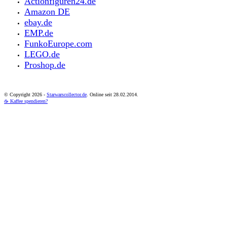
Actionfiguren24.de
Amazon DE
ebay.de
EMP.de
FunkoEurope.com
LEGO.de
Proshop.de
© Copyright
2026 -
Starwarscollector.de
. Online seit 28.02.2014.
☕ Kaffee spendieren?