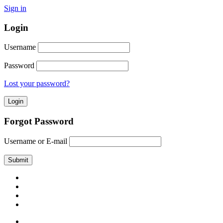
Sign in
Login
Username
Password
Lost your password?
Forgot Password
Username or E-mail