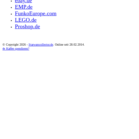
ebay.de
EMP.de
FunkoEurope.com
LEGO.de
Proshop.de
© Copyright
2026 -
Starwarscollector.de
. Online seit 28.02.2014.
☕ Kaffee spendieren?