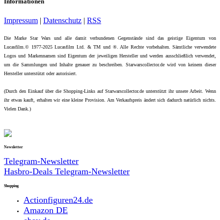
Informationen
Impressum
|
Datenschutz
|
RSS
Die Marke Star Wars und alle damit verbundenen Gegenstände sind das geistige Eigentum von
Lucasfilm.© 1977-2025 Lucasfilm Ltd. & TM und ®. Alle Rechte vorbehalten. Sämtliche verwendete
Logos und Markennamen sind Eigentum der jeweiligen Hersteller und werden ausschließlich verwendet,
um die Sammlungen und Inhalte genauer zu beschreiben. Starwarscollector.de wird von keinem dieser
Hersteller unterstützt oder autorisiert.
(Durch den Einkauf über die Shopping-Links auf Starwarscollector.de unterstützt ihr unsere Arbeit. Wenn
ihr etwas kauft, erhalten wir eine kleine Provision. Am Verkaufspreis ändert sich dadurch natürlich nichts.
Vielen Dank.)
Newsletter
Telegram-Newsletter
Hasbro-Deals Telegram-Newsletter
Shopping
Actionfiguren24.de
Amazon DE