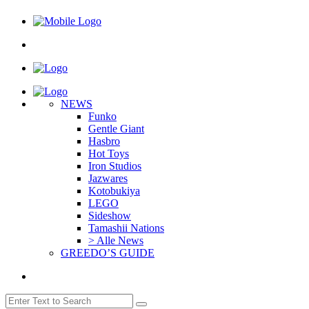
NEWS
Funko
Gentle Giant
Hasbro
Hot Toys
Iron Studios
Jazwares
Kotobukiya
LEGO
Sideshow
Tamashii Nations
> Alle News
GREEDO’S GUIDE