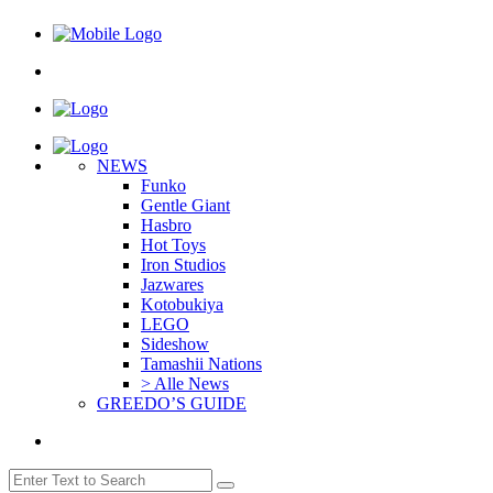
NEWS
Funko
Gentle Giant
Hasbro
Hot Toys
Iron Studios
Jazwares
Kotobukiya
LEGO
Sideshow
Tamashii Nations
> Alle News
GREEDO’S GUIDE