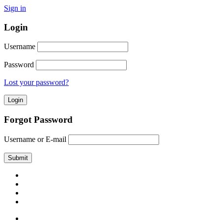
Sign in
Login
Username
Password
Lost your password?
Forgot Password
Username or E-mail