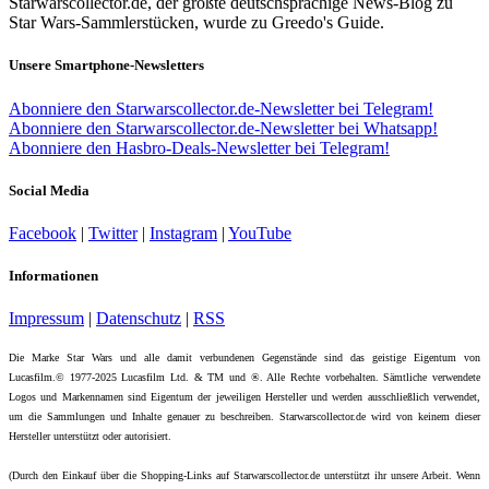
Starwarscollector.de, der größte deutschsprachige News-Blog zu
Star Wars-Sammlerstücken, wurde zu Greedo's Guide.
Unsere Smartphone-Newsletters
Abonniere den Starwarscollector.de-Newsletter bei Telegram!
Abonniere den Starwarscollector.de-Newsletter bei Whatsapp!
Abonniere den Hasbro-Deals-Newsletter bei Telegram!
Social Media
Facebook
|
Twitter
|
Instagram
|
YouTube
Informationen
Impressum
|
Datenschutz
|
RSS
Die Marke Star Wars und alle damit verbundenen Gegenstände sind das geistige Eigentum von
Lucasfilm.© 1977-2025 Lucasfilm Ltd. & TM und ®. Alle Rechte vorbehalten. Sämtliche verwendete
Logos und Markennamen sind Eigentum der jeweiligen Hersteller und werden ausschließlich verwendet,
um die Sammlungen und Inhalte genauer zu beschreiben. Starwarscollector.de wird von keinem dieser
Hersteller unterstützt oder autorisiert.
(Durch den Einkauf über die Shopping-Links auf Starwarscollector.de unterstützt ihr unsere Arbeit. Wenn