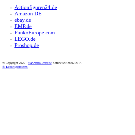
Actionfiguren24.de
Amazon DE
ebay.de
EMP.de
FunkoEurope.com
LEGO.de
Proshop.de
© Copyright
2026 -
Starwarscollector.de
. Online seit 28.02.2014.
☕ Kaffee spendieren?