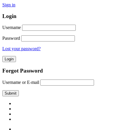
Sign in
Login
Username
Password
Lost your password?
Forgot Password
Username or E-mail