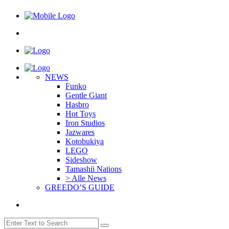
NEWS
Funko
Gentle Giant
Hasbro
Hot Toys
Iron Studios
Jazwares
Kotobukiya
LEGO
Sideshow
Tamashii Nations
> Alle News
GREEDO’S GUIDE