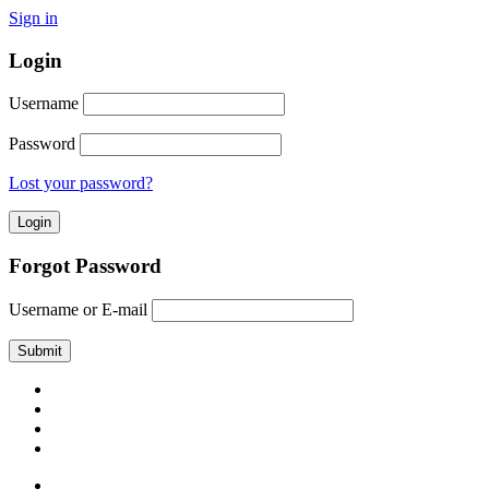
Sign in
Login
Username
Password
Lost your password?
Forgot Password
Username or E-mail