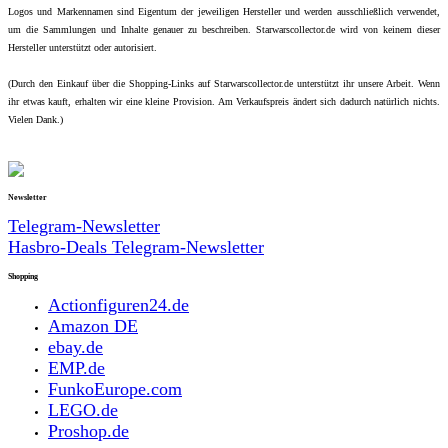
Logos und Markennamen sind Eigentum der jeweiligen Hersteller und werden ausschließlich verwendet,
um die Sammlungen und Inhalte genauer zu beschreiben. Starwarscollector.de wird von keinem dieser
Hersteller unterstützt oder autorisiert.
(Durch den Einkauf über die Shopping-Links auf Starwarscollector.de unterstützt ihr unsere Arbeit. Wenn
ihr etwas kauft, erhalten wir eine kleine Provision. Am Verkaufspreis ändert sich dadurch natürlich nichts.
Vielen Dank.)
Newsletter
Telegram-Newsletter
Hasbro-Deals Telegram-Newsletter
Shopping
Actionfiguren24.de
Amazon DE
ebay.de
EMP.de
FunkoEurope.com
LEGO.de
Proshop.de