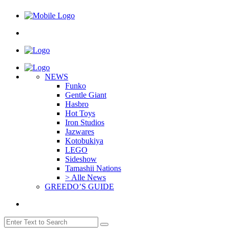
NEWS
Funko
Gentle Giant
Hasbro
Hot Toys
Iron Studios
Jazwares
Kotobukiya
LEGO
Sideshow
Tamashii Nations
> Alle News
GREEDO’S GUIDE