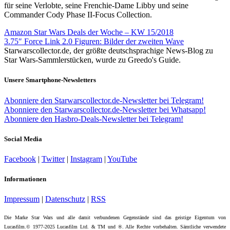
für seine Verlobte, seine Frenchie-Dame Libby und seine
Commander Cody Phase II-Focus Collection.
Amazon Star Wars Deals der Woche – KW 15/2018
3.75″ Force Link 2.0 Figuren: Bilder der zweiten Wave
Starwarscollector.de, der größte deutschsprachige News-Blog zu
Star Wars-Sammlerstücken, wurde zu Greedo's Guide.
Unsere Smartphone-Newsletters
Abonniere den Starwarscollector.de-Newsletter bei Telegram!
Abonniere den Starwarscollector.de-Newsletter bei Whatsapp!
Abonniere den Hasbro-Deals-Newsletter bei Telegram!
Social Media
Facebook
|
Twitter
|
Instagram
|
YouTube
Informationen
Impressum
|
Datenschutz
|
RSS
Die Marke Star Wars und alle damit verbundenen Gegenstände sind das geistige Eigentum von
Lucasfilm.© 1977-2025 Lucasfilm Ltd. & TM und ®. Alle Rechte vorbehalten. Sämtliche verwendete