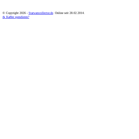
© Copyright
2026 -
Starwarscollector.de
. Online seit 28.02.2014.
☕ Kaffee spendieren?