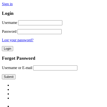
Sign in
Login
Username
Password
Lost your password?
Forgot Password
Username or E-mail