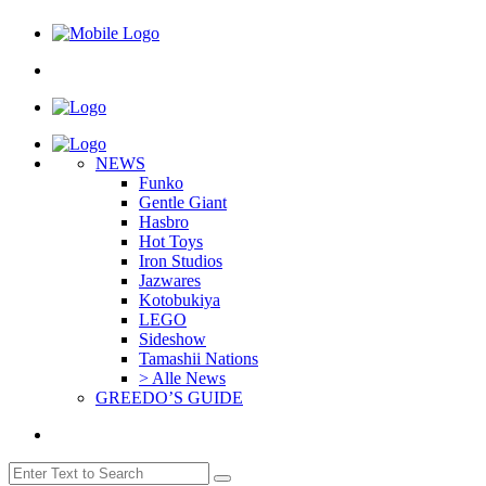
NEWS
Funko
Gentle Giant
Hasbro
Hot Toys
Iron Studios
Jazwares
Kotobukiya
LEGO
Sideshow
Tamashii Nations
> Alle News
GREEDO’S GUIDE