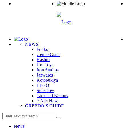
NEWS
Funko
Gentle Giant
Hasbro
Hot Toys
Iron Studios
Jazwares
Kotobukiya
LEGO
Sideshow
Tamashii Nations
> Alle News
GREEDO’S GUIDE
News