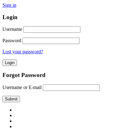
Sign in
Login
Username
Password
Lost your password?
Forgot Password
Username or E-mail