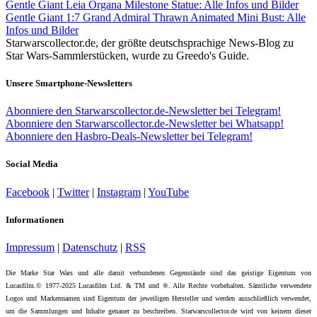
Gentle Giant Leia Organa Milestone Statue: Alle Infos und Bilder
Gentle Giant 1:7 Grand Admiral Thrawn Animated Mini Bust: Alle
Infos und Bilder
Starwarscollector.de, der größte deutschsprachige News-Blog zu
Star Wars-Sammlerstücken, wurde zu Greedo's Guide.
Unsere Smartphone-Newsletters
Abonniere den Starwarscollector.de-Newsletter bei Telegram!
Abonniere den Starwarscollector.de-Newsletter bei Whatsapp!
Abonniere den Hasbro-Deals-Newsletter bei Telegram!
Social Media
Facebook
|
Twitter
|
Instagram
|
YouTube
Informationen
Impressum
|
Datenschutz
|
RSS
Die Marke Star Wars und alle damit verbundenen Gegenstände sind das geistige Eigentum von
Lucasfilm.© 1977-2025 Lucasfilm Ltd. & TM und ®. Alle Rechte vorbehalten. Sämtliche verwendete
Logos und Markennamen sind Eigentum der jeweiligen Hersteller und werden ausschließlich verwendet,
um die Sammlungen und Inhalte genauer zu beschreiben. Starwarscollector.de wird von keinem dieser