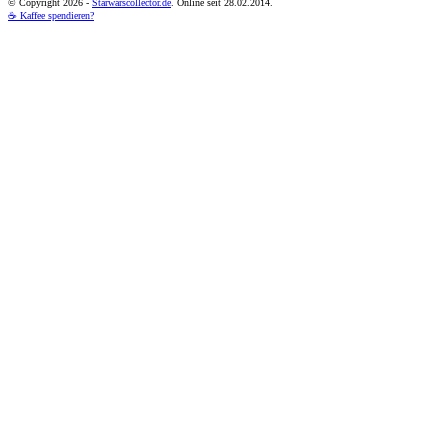
© Copyright
2026 -
Starwarscollector.de
. Online seit 28.02.2014.
☕ Kaffee spendieren?