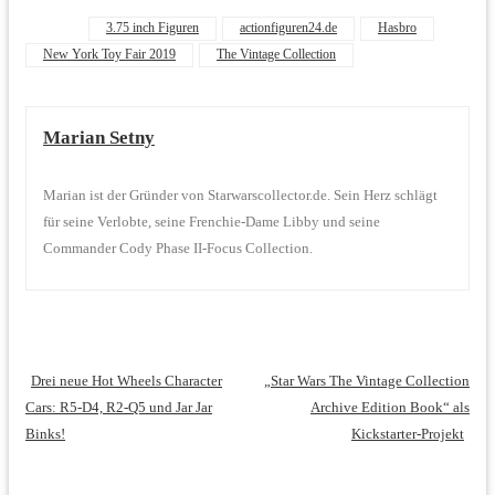
Tags
3.75 inch Figuren
actionfiguren24.de
Hasbro
New York Toy Fair 2019
The Vintage Collection
Marian Setny
Marian ist der Gründer von Starwarscollector.de. Sein Herz schlägt
für seine Verlobte, seine Frenchie-Dame Libby und seine
Commander Cody Phase II-Focus Collection.
Drei neue Hot Wheels Character
„Star Wars The Vintage Collection
Cars: R5-D4, R2-Q5 und Jar Jar
Archive Edition Book“ als
Binks!
Kickstarter-Projekt