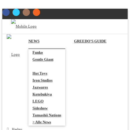
NEWS
GREEDO’S GUIDE
Funko
Gentle Giant
Hasbro
Hot Toys
Iron Studios
Jazwares
Kotobukiya
LEGO
Sideshow
Tamashii Nations
> Alle News
Hasbro