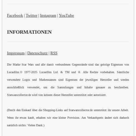
Facebook
|
Twitter
|
Instagram
|
YouTube
INFORMATIONEN
Impressum
|
Datenschutz
|
RSS
Die Marke Star Wars und alle damit verbundenen Gegenstände sind das geistige Eigentum von
Lucasfilm.© 1977-2025 Lucasfilm Ltd. & TM und ®. Alle Rechte vorbehalten. Sämtliche
verwendete Logos und Markennamen sind Eigentum der jeweiligen Hersteller und werden
ausschließlich verwendet, um die Sammlungen und Inhalte genauer zu beschreiben.
Starwarscollector.de wird von keinem dieser Hersteller unterstützt oder autorisiert.
(Durch den Einkauf über die Shopping-Links auf Starwarscollector.de unterstützt ihr unsere Arbeit.
Wenn ihr etwas kauft, erhalten wir eine kleine Provision. Am Verkaufspreis ändert sich dadurch
natürlich nichts. Vielen Dank.)