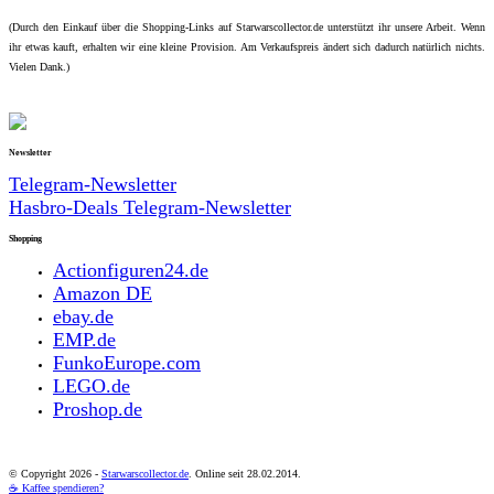
(Durch den Einkauf über die Shopping-Links auf Starwarscollector.de unterstützt ihr unsere Arbeit. Wenn
ihr etwas kauft, erhalten wir eine kleine Provision. Am Verkaufspreis ändert sich dadurch natürlich nichts.
Vielen Dank.)
Newsletter
Telegram-Newsletter
Hasbro-Deals Telegram-Newsletter
Shopping
Actionfiguren24.de
Amazon DE
ebay.de
EMP.de
FunkoEurope.com
LEGO.de
Proshop.de
© Copyright
2026 -
Starwarscollector.de
. Online seit 28.02.2014.
☕ Kaffee spendieren?