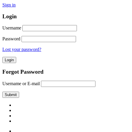
Sign in
Login
Username
Password
Lost your password?
Forgot Password
Username or E-mail