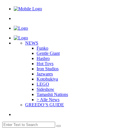
NEWS
Funko
Gentle Giant
Hasbro
Hot Toys
Iron Studios
Jazwares
Kotobukiya
LEGO
Sideshow
Tamashii Nations
> Alle News
GREEDO’S GUIDE