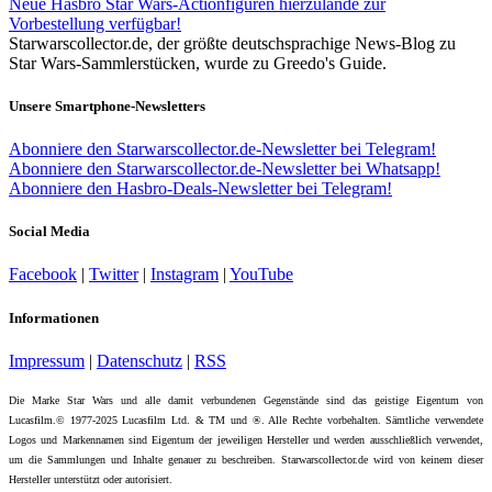
Neue Hasbro Star Wars-Actionfiguren hierzulande zur
Vorbestellung verfügbar!
Starwarscollector.de, der größte deutschsprachige News-Blog zu
Star Wars-Sammlerstücken, wurde zu Greedo's Guide.
Unsere Smartphone-Newsletters
Abonniere den Starwarscollector.de-Newsletter bei Telegram!
Abonniere den Starwarscollector.de-Newsletter bei Whatsapp!
Abonniere den Hasbro-Deals-Newsletter bei Telegram!
Social Media
Facebook
|
Twitter
|
Instagram
|
YouTube
Informationen
Impressum
|
Datenschutz
|
RSS
Die Marke Star Wars und alle damit verbundenen Gegenstände sind das geistige Eigentum von
Lucasfilm.© 1977-2025 Lucasfilm Ltd. & TM und ®. Alle Rechte vorbehalten. Sämtliche verwendete
Logos und Markennamen sind Eigentum der jeweiligen Hersteller und werden ausschließlich verwendet,
um die Sammlungen und Inhalte genauer zu beschreiben. Starwarscollector.de wird von keinem dieser
Hersteller unterstützt oder autorisiert.