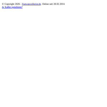
© Copyright
2026 -
Starwarscollector.de
. Online seit 28.02.2014.
☕ Kaffee spendieren?