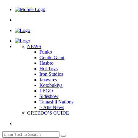
NEWS
Funko
Gentle Giant
Hasbro
Hot Toys
Iron Studios
Jazwares
Kotobukiya
LEGO
Sideshow
Tamashii Nations
> Alle News
GREEDO’S GUIDE