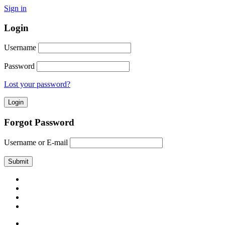
Sign in
Login
Username
Password
Lost your password?
Forgot Password
Username or E-mail