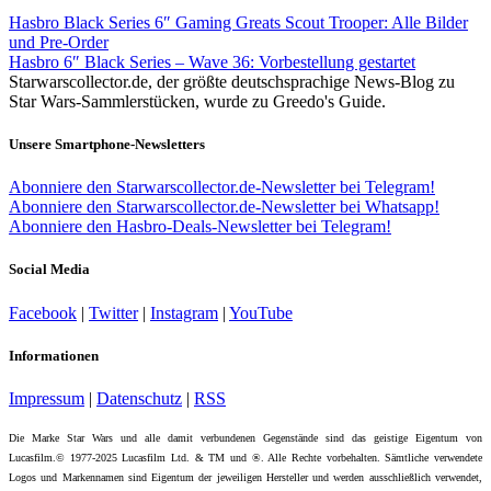
Hasbro Black Series 6″ Gaming Greats Scout Trooper: Alle Bilder
und Pre-Order
Hasbro 6″ Black Series – Wave 36: Vorbestellung gestartet
Starwarscollector.de, der größte deutschsprachige News-Blog zu
Star Wars-Sammlerstücken, wurde zu Greedo's Guide.
Unsere Smartphone-Newsletters
Abonniere den Starwarscollector.de-Newsletter bei Telegram!
Abonniere den Starwarscollector.de-Newsletter bei Whatsapp!
Abonniere den Hasbro-Deals-Newsletter bei Telegram!
Social Media
Facebook
|
Twitter
|
Instagram
|
YouTube
Informationen
Impressum
|
Datenschutz
|
RSS
Die Marke Star Wars und alle damit verbundenen Gegenstände sind das geistige Eigentum von
Lucasfilm.© 1977-2025 Lucasfilm Ltd. & TM und ®. Alle Rechte vorbehalten. Sämtliche verwendete
Logos und Markennamen sind Eigentum der jeweiligen Hersteller und werden ausschließlich verwendet,