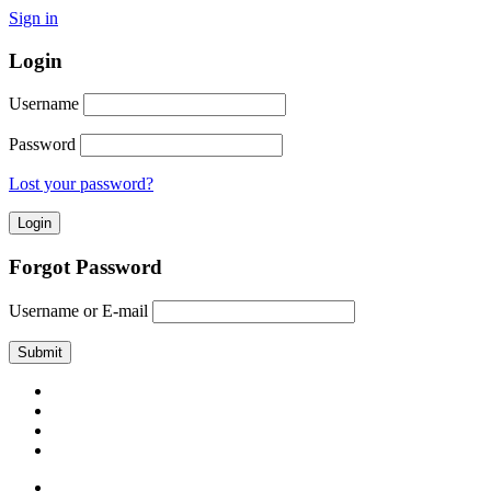
Sign in
Login
Username
Password
Lost your password?
Forgot Password
Username or E-mail