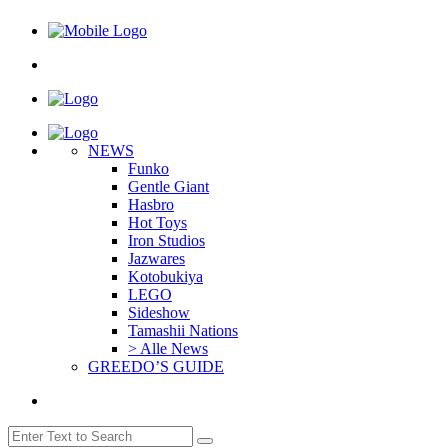
NEWS
Funko
Gentle Giant
Hasbro
Hot Toys
Iron Studios
Jazwares
Kotobukiya
LEGO
Sideshow
Tamashii Nations
> Alle News
GREEDO’S GUIDE