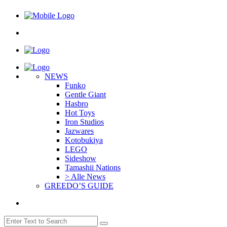
NEWS
Funko
Gentle Giant
Hasbro
Hot Toys
Iron Studios
Jazwares
Kotobukiya
LEGO
Sideshow
Tamashii Nations
> Alle News
GREEDO’S GUIDE