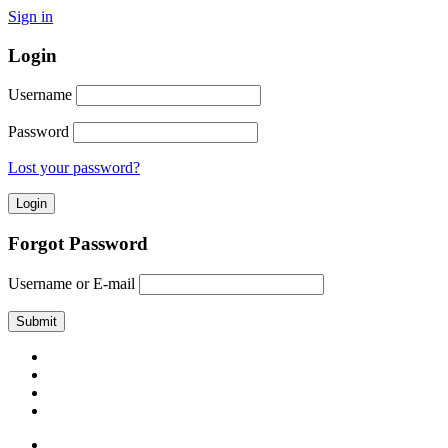
Sign in
Login
Username
Password
Lost your password?
Forgot Password
Username or E-mail