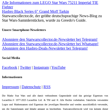
Alle Informationen zum LEGO Star Wars 75211 Imperial TIE
Fighter
Hasbro Black Series 6″ Grand Moff Tarkin
Starwarscollector.de, der größte deutschsprachige News-Blog zu
Star Wars-Sammlerstücken, wurde zu Greedo's Guide.
Unsere Smartphone-Newsletters
Abonniere den Starwarscollector.de-Newsletter bei Telegram!
Abonniere den Starwarscollector.de-Newsletter bei Whatsapp!
Abonniere den Hasbro-Deals-Newsletter bei Telegram!
Social Media
Facebook
|
Twitter
|
Instagram
|
YouTube
Informationen
Impressum
|
Datenschutz
|
RSS
Die Marke Star Wars und alle damit verbundenen Gegenstände sind das geistige Eigentum von
Lucasfilm.© 1977-2025 Lucasfilm Ltd. & TM und ®. Alle Rechte vorbehalten. Sämtliche verwendete
Logos und Markennamen sind Eigentum der jeweiligen Hersteller und werden ausschließlich verwendet,
um die Sammlungen und Inhalte genauer zu beschreiben. Starwarscollector.de wird von keinem dieser