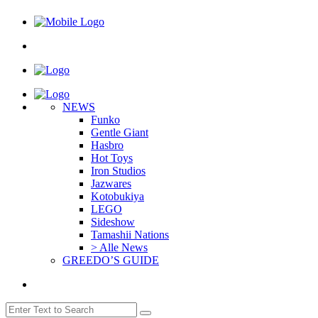
NEWS
Funko
Gentle Giant
Hasbro
Hot Toys
Iron Studios
Jazwares
Kotobukiya
LEGO
Sideshow
Tamashii Nations
> Alle News
GREEDO’S GUIDE