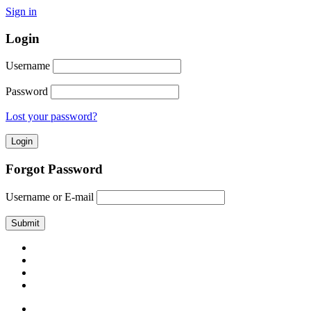
Sign in
Login
Username
Password
Lost your password?
Forgot Password
Username or E-mail