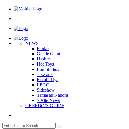
NEWS
Funko
Gentle Giant
Hasbro
Hot Toys
Iron Studios
Jazwares
Kotobukiya
LEGO
Sideshow
Tamashii Nations
> Alle News
GREEDO’S GUIDE