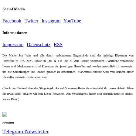
Social Media
Facebook
|
Twitter
|
Instagram
|
YouTube
Informationen
Impressum
|
Datenschutz
|
RSS
Die Marke Star Wars und alle damit verbundenen Gegenstände sind das geistige Eigentum von
Lucasfilm.© 1977-2025 Lucasfilm Ltd. & TM und ®. Alle Rechte vorbehalten. Sämtliche verwendete
Logos und Markennamen sind Eigentum der jeweiligen Hersteller und werden ausschließlich verwendet,
um die Sammlungen und Inhalte genauer zu beschreiben. Starwarscollector.de wird von keinem dieser
Hersteller unterstützt oder autorisiert.
(Durch den Einkauf über die Shopping-Links auf Starwarscollector.de unterstützt ihr unsere Arbeit. Wenn
ihr etwas kauft, erhalten wir eine kleine Provision. Am Verkaufspreis ändert sich dadurch natürlich nichts.
Vielen Dank.)
Newsletter
Telegram-Newsletter