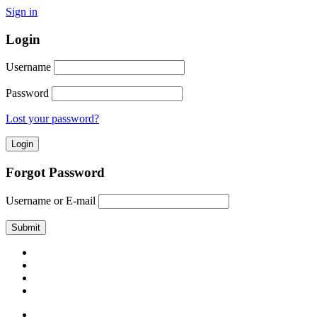
Sign in
Login
Username
Password
Lost your password?
Forgot Password
Username or E-mail