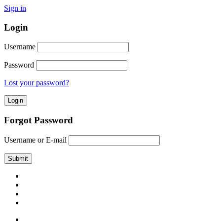
Sign in
Login
Username
Password
Lost your password?
Forgot Password
Username or E-mail