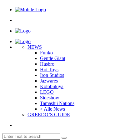
NEWS
Funko
Gentle Giant
Hasbro
Hot Toys
Iron Studios
Jazwares
Kotobukiya
LEGO
Sideshow
Tamashii Nations
> Alle News
GREEDO’S GUIDE