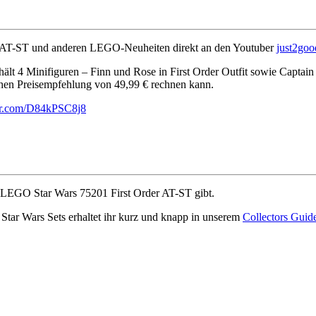
 AT-ST und anderen LEGO-Neuheiten direkt an den Youtuber
just2goo
thält 4 Minifiguren – Finn und Rose in First Order Outfit sowie Captai
chen Preisempfehlung von 49,99 € rechnen kann.
ter.com/D84kPSC8j8
n LEGO Star Wars 75201 First Order AT-ST gibt.
 Star Wars Sets erhaltet ihr kurz und knapp in unserem
Collectors Guid