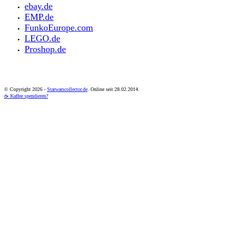
ebay.de
EMP.de
FunkoEurope.com
LEGO.de
Proshop.de
© Copyright
2026 -
Starwarscollector.de
. Online seit 28.02.2014.
☕ Kaffee spendieren?