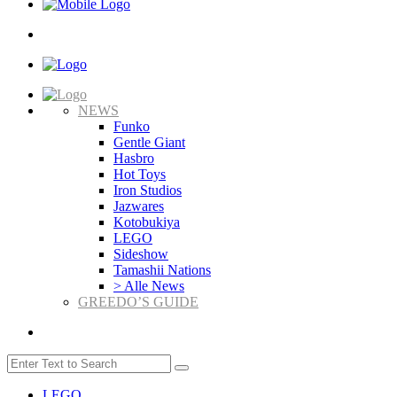
NEWS
Funko
Gentle Giant
Hasbro
Hot Toys
Iron Studios
Jazwares
Kotobukiya
LEGO
Sideshow
Tamashii Nations
> Alle News
GREEDO’S GUIDE
LEGO