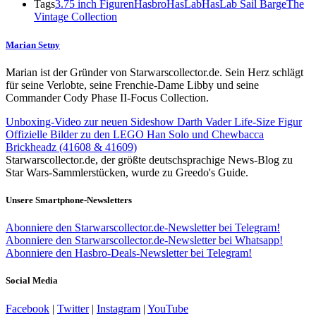
Tags
3.75 inch Figuren
Hasbro
HasLab
HasLab Sail Barge
The
Vintage Collection
Marian Setny
Marian ist der Gründer von Starwarscollector.de. Sein Herz schlägt
für seine Verlobte, seine Frenchie-Dame Libby und seine
Commander Cody Phase II-Focus Collection.
Unboxing-Video zur neuen Sideshow Darth Vader Life-Size Figur
Offizielle Bilder zu den LEGO Han Solo und Chewbacca
Brickheadz (41608 & 41609)
Starwarscollector.de, der größte deutschsprachige News-Blog zu
Star Wars-Sammlerstücken, wurde zu Greedo's Guide.
Unsere Smartphone-Newsletters
Abonniere den Starwarscollector.de-Newsletter bei Telegram!
Abonniere den Starwarscollector.de-Newsletter bei Whatsapp!
Abonniere den Hasbro-Deals-Newsletter bei Telegram!
Social Media
Facebook
|
Twitter
|
Instagram
|
YouTube