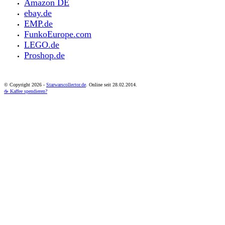
Amazon DE
ebay.de
EMP.de
FunkoEurope.com
LEGO.de
Proshop.de
© Copyright
2026 -
Starwarscollector.de
. Online seit 28.02.2014.
☕ Kaffee spendieren?