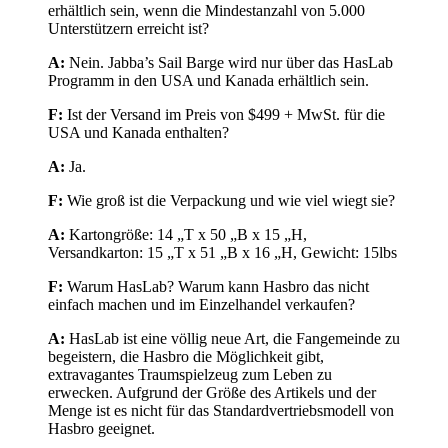
erhältlich sein, wenn die Mindestanzahl von 5.000
Unterstützern erreicht ist?
A:
Nein. Jabba’s Sail Barge wird nur über das HasLab
Programm in den USA und Kanada erhältlich sein.
F:
Ist der Versand im Preis von $499 + MwSt. für die
USA und Kanada enthalten?
A:
Ja.
F:
Wie groß ist die Verpackung und wie viel wiegt sie?
A:
Kartongröße: 14 „T x 50 „B x 15 „H,
Versandkarton: 15 „T x 51 „B x 16 „H, Gewicht: 15lbs
F:
Warum HasLab? Warum kann Hasbro das nicht
einfach machen und im Einzelhandel verkaufen?
A:
HasLab ist eine völlig neue Art, die Fangemeinde zu
begeistern, die Hasbro die Möglichkeit gibt,
extravagantes Traumspielzeug zum Leben zu
erwecken. Aufgrund der Größe des Artikels und der
Menge ist es nicht für das Standardvertriebsmodell von
Hasbro geeignet.