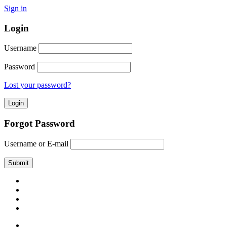
Sign in
Login
Username
Password
Lost your password?
Forgot Password
Username or E-mail