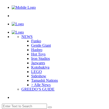
NEWS
Funko
Gentle Giant
Hasbro
Hot Toys
Iron Studios
Jazwares
Kotobukiya
LEGO
Sideshow
Tamashii Nations
> Alle News
GREEDO’S GUIDE