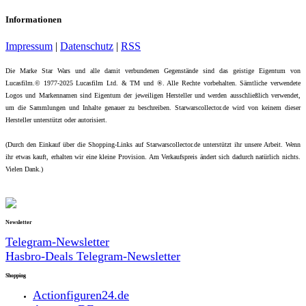
Informationen
Impressum
|
Datenschutz
|
RSS
Die Marke Star Wars und alle damit verbundenen Gegenstände sind das geistige Eigentum von
Lucasfilm.© 1977-2025 Lucasfilm Ltd. & TM und ®. Alle Rechte vorbehalten. Sämtliche verwendete
Logos und Markennamen sind Eigentum der jeweiligen Hersteller und werden ausschließlich verwendet,
um die Sammlungen und Inhalte genauer zu beschreiben. Starwarscollector.de wird von keinem dieser
Hersteller unterstützt oder autorisiert.
(Durch den Einkauf über die Shopping-Links auf Starwarscollector.de unterstützt ihr unsere Arbeit. Wenn
ihr etwas kauft, erhalten wir eine kleine Provision. Am Verkaufspreis ändert sich dadurch natürlich nichts.
Vielen Dank.)
Newsletter
Telegram-Newsletter
Hasbro-Deals Telegram-Newsletter
Shopping
Actionfiguren24.de