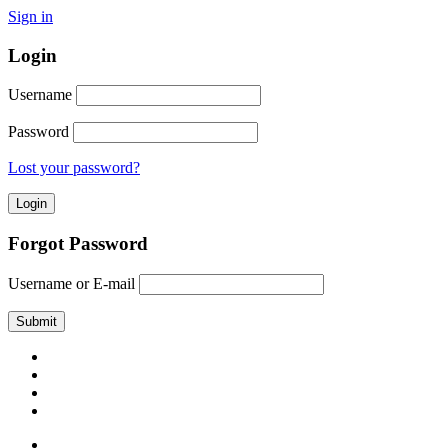
Sign in
Login
Username
Password
Lost your password?
Forgot Password
Username or E-mail