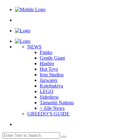
NEWS
Funko
Gentle Giant
Hasbro
Hot Toys
Iron Studios
Jazwares
Kotobukiya
LEGO
Sideshow
Tamashii Nations
> Alle News
GREEDO’S GUIDE