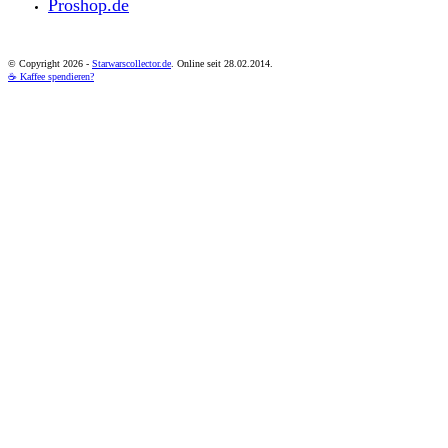
Proshop.de
© Copyright
2026 -
Starwarscollector.de
. Online seit 28.02.2014.
☕ Kaffee spendieren?