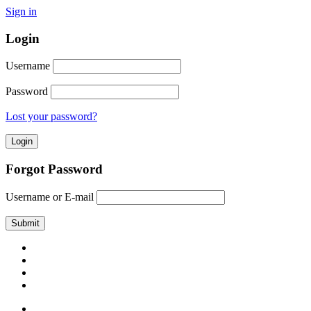
Sign in
Login
Username
Password
Lost your password?
Forgot Password
Username or E-mail