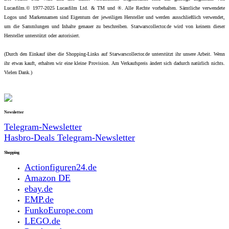
Lucasfilm.© 1977-2025 Lucasfilm Ltd. & TM und ®. Alle Rechte vorbehalten. Sämtliche verwendete
Logos und Markennamen sind Eigentum der jeweiligen Hersteller und werden ausschließlich verwendet,
um die Sammlungen und Inhalte genauer zu beschreiben. Starwarscollector.de wird von keinem dieser
Hersteller unterstützt oder autorisiert.
(Durch den Einkauf über die Shopping-Links auf Starwarscollector.de unterstützt ihr unsere Arbeit. Wenn
ihr etwas kauft, erhalten wir eine kleine Provision. Am Verkaufspreis ändert sich dadurch natürlich nichts.
Vielen Dank.)
Newsletter
Telegram-Newsletter
Hasbro-Deals Telegram-Newsletter
Shopping
Actionfiguren24.de
Amazon DE
ebay.de
EMP.de
FunkoEurope.com
LEGO.de