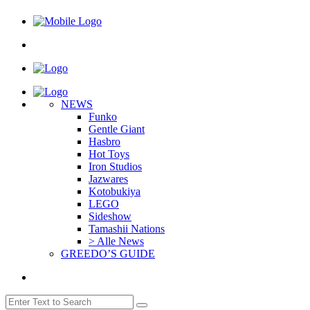
NEWS
Funko
Gentle Giant
Hasbro
Hot Toys
Iron Studios
Jazwares
Kotobukiya
LEGO
Sideshow
Tamashii Nations
> Alle News
GREEDO’S GUIDE