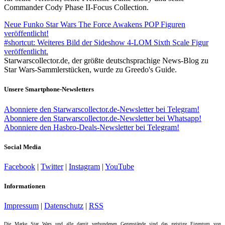
Commander Cody Phase II-Focus Collection.
Neue Funko Star Wars The Force Awakens POP Figuren
veröffentlicht!
#shortcut: Weiteres Bild der Sideshow 4-LOM Sixth Scale Figur
veröffentlicht.
Starwarscollector.de, der größte deutschsprachige News-Blog zu
Star Wars-Sammlerstücken, wurde zu Greedo's Guide.
Unsere Smartphone-Newsletters
Abonniere den Starwarscollector.de-Newsletter bei Telegram!
Abonniere den Starwarscollector.de-Newsletter bei Whatsapp!
Abonniere den Hasbro-Deals-Newsletter bei Telegram!
Social Media
Facebook
|
Twitter
|
Instagram
|
YouTube
Informationen
Impressum
|
Datenschutz
|
RSS
Die Marke Star Wars und alle damit verbundenen Gegenstände sind das geistige Eigentum von