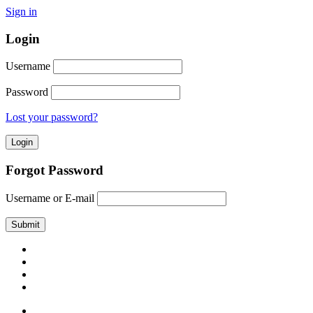
Sign in
Login
Username
Password
Lost your password?
Forgot Password
Username or E-mail