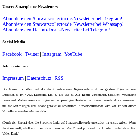
Unsere Smartphone-Newsletters
Abonniere den Starwarscollector.de-Newsletter bei Telegram!
Abonniere den Starwarscollector.de-Newsletter bei Whatsapp!
Abonniere den Hasbro-Deals-Newsletter bei Telegram!
Social Media
Facebook
|
Twitter
|
Instagram
|
YouTube
Informationen
Impressum
|
Datenschutz
|
RSS
Die Marke Star Wars und alle damit verbundenen Gegenstände sind das geistige Eigentum von
Lucasfilm.© 1977-2025 Lucasfilm Ltd. & TM und ®. Alle Rechte vorbehalten. Sämtliche verwendete
Logos und Markennamen sind Eigentum der jeweiligen Hersteller und werden ausschließlich verwendet,
um die Sammlungen und Inhalte genauer zu beschreiben. Starwarscollector.de wird von keinem dieser
Hersteller unterstützt oder autorisiert.
(Durch den Einkauf über die Shopping-Links auf Starwarscollector.de unterstützt ihr unsere Arbeit. Wenn
ihr etwas kauft, erhalten wir eine kleine Provision. Am Verkaufspreis ändert sich dadurch natürlich nichts.
Vielen Dank.)