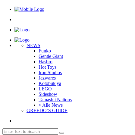
NEWS
Funko
Gentle Giant
Hasbro
Hot Toys
Iron Studios
Jazwares
Kotobukiya
LEGO
Sideshow
Tamashii Nations
> Alle News
GREEDO’S GUIDE