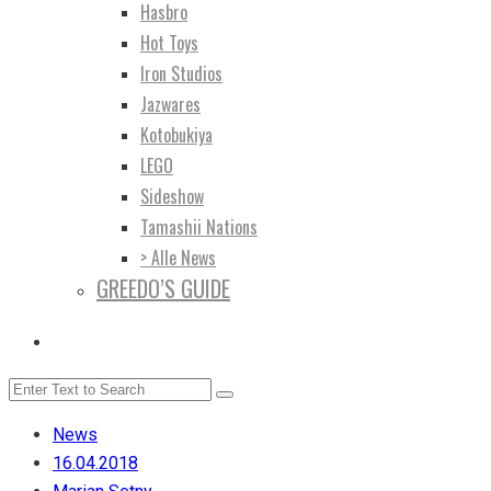
Hasbro
Hot Toys
Iron Studios
Jazwares
Kotobukiya
LEGO
Sideshow
Tamashii Nations
> Alle News
GREEDO’S GUIDE
News
16.04.2018