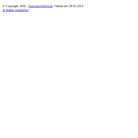
© Copyright
2026 -
Starwarscollector.de
. Online seit 28.02.2014.
☕ Kaffee spendieren?