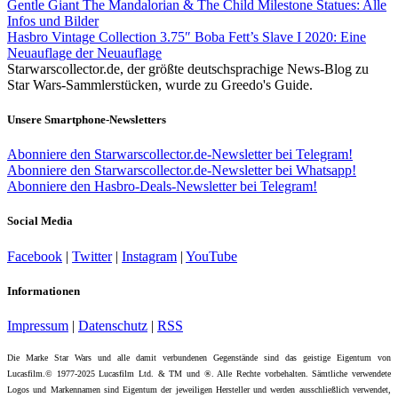
Gentle Giant The Mandalorian & The Child Milestone Statues: Alle
Infos und Bilder
Hasbro Vintage Collection 3.75″ Boba Fett’s Slave I 2020: Eine
Neuauflage der Neuauflage
Starwarscollector.de, der größte deutschsprachige News-Blog zu
Star Wars-Sammlerstücken, wurde zu Greedo's Guide.
Unsere Smartphone-Newsletters
Abonniere den Starwarscollector.de-Newsletter bei Telegram!
Abonniere den Starwarscollector.de-Newsletter bei Whatsapp!
Abonniere den Hasbro-Deals-Newsletter bei Telegram!
Social Media
Facebook
|
Twitter
|
Instagram
|
YouTube
Informationen
Impressum
|
Datenschutz
|
RSS
Die Marke Star Wars und alle damit verbundenen Gegenstände sind das geistige Eigentum von
Lucasfilm.© 1977-2025 Lucasfilm Ltd. & TM und ®. Alle Rechte vorbehalten. Sämtliche verwendete
Logos und Markennamen sind Eigentum der jeweiligen Hersteller und werden ausschließlich verwendet,