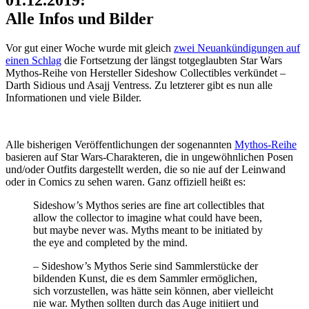
01.12.2019:
Alle Infos und Bilder
Vor gut einer Woche wurde mit gleich
zwei Neuankündigungen auf
einen Schlag
die Fortsetzung der längst totgeglaubten Star Wars
Mythos-Reihe von Hersteller Sideshow Collectibles verkündet –
Darth Sidious und Asajj Ventress. Zu letzterer gibt es nun alle
Informationen und viele Bilder.
Alle bisherigen Veröffentlichungen der sogenannten
Mythos-Reihe
basieren auf Star Wars-Charakteren, die in ungewöhnlichen Posen
und/oder Outfits dargestellt werden, die so nie auf der Leinwand
oder in Comics zu sehen waren. Ganz offiziell heißt es:
Sideshow’s Mythos series are fine art collectibles that
allow the collector to imagine what could have been,
but maybe never was. Myths meant to be initiated by
the eye and completed by the mind.
– Sideshow’s Mythos Serie sind Sammlerstücke der
bildenden Kunst, die es dem Sammler ermöglichen,
sich vorzustellen, was hätte sein können, aber vielleicht
nie war. Mythen sollten durch das Auge initiiert und