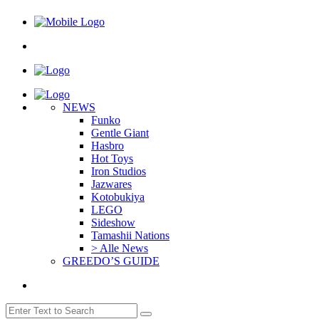
NEWS
Funko
Gentle Giant
Hasbro
Hot Toys
Iron Studios
Jazwares
Kotobukiya
LEGO
Sideshow
Tamashii Nations
> Alle News
GREEDO’S GUIDE