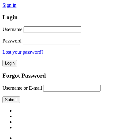
Sign in
Login
Username
Password
Lost your password?
Forgot Password
Username or E-mail