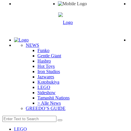
NEWS
Funko
Gentle Giant
Hasbro
Hot Toys
Iron Studios
Jazwares
Kotobukiya
LEGO
Sideshow
Tamashii Nations
> Alle News
GREEDO’S GUIDE
LEGO