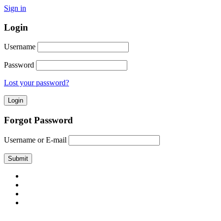
Sign in
Login
Username
Password
Lost your password?
Forgot Password
Username or E-mail