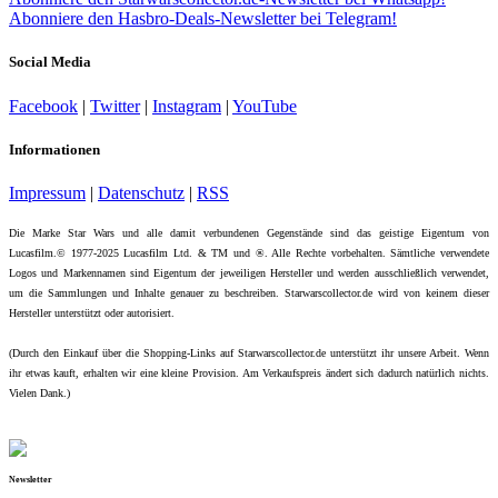
Abonniere den Hasbro-Deals-Newsletter bei Telegram!
Social Media
Facebook
|
Twitter
|
Instagram
|
YouTube
Informationen
Impressum
|
Datenschutz
|
RSS
Die Marke Star Wars und alle damit verbundenen Gegenstände sind das geistige Eigentum von
Lucasfilm.© 1977-2025 Lucasfilm Ltd. & TM und ®. Alle Rechte vorbehalten. Sämtliche verwendete
Logos und Markennamen sind Eigentum der jeweiligen Hersteller und werden ausschließlich verwendet,
um die Sammlungen und Inhalte genauer zu beschreiben. Starwarscollector.de wird von keinem dieser
Hersteller unterstützt oder autorisiert.
(Durch den Einkauf über die Shopping-Links auf Starwarscollector.de unterstützt ihr unsere Arbeit. Wenn
ihr etwas kauft, erhalten wir eine kleine Provision. Am Verkaufspreis ändert sich dadurch natürlich nichts.
Vielen Dank.)
Newsletter